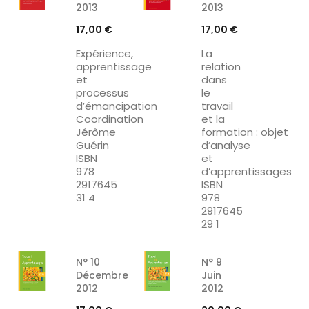
2013
2013
Prix
Prix
17,00 €
17,00 €
Expérience,
La
apprentissage
relation
et
dans
processus
le
d’émancipation
travail
Coordination
et la
Jérôme
formation : objet
Guérin
d’analyse
ISBN
et
978
d’apprentissages
2917645
ISBN
31 4
978
2917645
29 1
N° 10
N° 9
Décembre
Juin
2012
2012