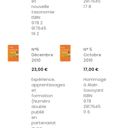
et
2917645
nouvelle
17 8
taxonomie
ISBN
978 2
917645
19 2
N°6
N° 5
Décembre
Octobre
2010
2010
Prix
Prix
23,00 €
17,00 €
Expérience,
Hommage
apprentissages
à Alain
et
Savoyant
formation
ISBN
(Numéro
978
double
2917645
publié
11 6
en
partenariat