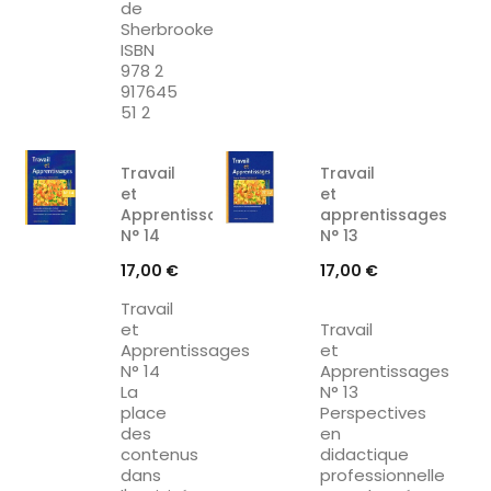
de
Sherbrooke
ISBN
978 2
917645
51 2
Travail
Travail
et
et
Apprentissages
apprentissages
N° 14
N° 13
Prix
Prix
17,00 €
17,00 €
Travail
et
Travail
Apprentissages
et
N° 14
Apprentissages
La
N° 13
place
Perspectives
des
en
contenus
didactique
dans
professionnelle