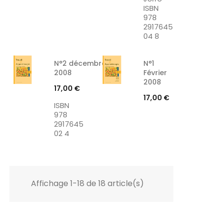
ISBN
978
2917645
04 8
N°2 décembre
N°1
2008
Février
2008
Prix
17,00 €
Prix
17,00 €
ISBN
978
2917645
02 4
Affichage 1-18 de 18 article(s)