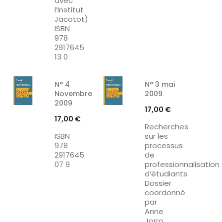
avec
l’Institut
Jacotot)
ISBN
978
2917645
13 0
N° 4
N° 3 mai
Novembre
2009
2009
Prix
17,00 €
Prix
17,00 €
Recherches
ISBN
sur les
978
processus
2917645
de
07 9
professionnalisation
d’étudiants
Dossier
coordonné
par
Anne
Jorro