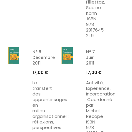
Filliettaz,
Sabine
Kahn
ISBN
978
2917645
21 9
N° 8
N° 7
Décembre
Juin
2011
2011
Prix
Prix
17,00 €
17,00 €
Le
Activité,
transfert
Expérience,
des
Incorporation
apprentissages
Coordonné
en
par
milieu
Michel
organisationnel :
Recopé
réflexions,
ISBN
perspectives
978