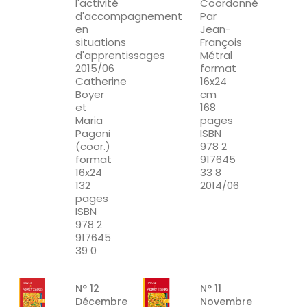
l'activité
Coordonné
d'accompagnement
Par
en
Jean-
situations
François
d'apprentissages
Métral
2015/06
format
Catherine
16x24
Boyer
cm
et
168
Maria
pages
Pagoni
ISBN
(coor.)
978 2
format
917645
16x24
33 8
132
2014/06
pages
ISBN
978 2
917645
39 0
N° 12
N° 11
Décembre
Novembre