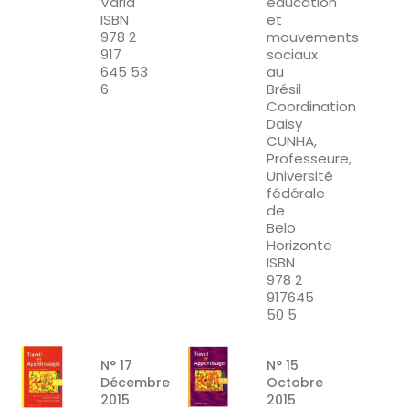
Varia
éducation
ISBN
et
978 2
mouvements
917
sociaux
645 53
au
6
Brésil
Coordination
Daisy
CUNHA,
Professeure,
Université
fédérale
de
Belo
Horizonte
ISBN
978 2
917645
50 5
N° 17
N° 15
Décembre
Octobre
2015
2015