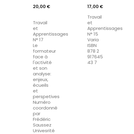
Prix
Prix
20,00 €
17,00 €
Travail
Travail
et
et
Apprentissages
Apprentissages
N° 15
N° 17
Varia
Le
ISBN
formateur
878 2
face à
917645
l'activité
43 7
et son
analyse:
enjeux,
écueils
et
perspetives
Numéro
coordonné
par
Frédéric
Saussez
Univesrité