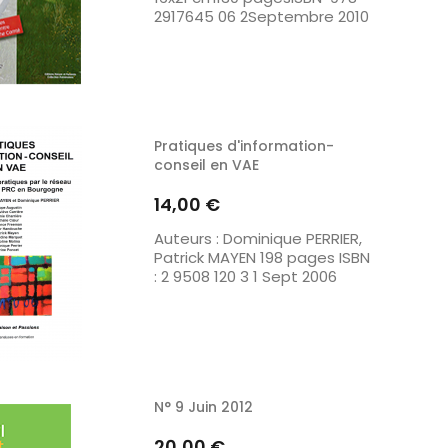
2917645 06 2Septembre 2010
Pratiques d'information-
conseil en VAE
Prix
14,00 €
Auteurs : Dominique PERRIER,
Patrick MAYEN 198 pages ISBN
: 2 9508 120 3 1 Sept 2006
N° 9 Juin 2012
Prix
20,00 €