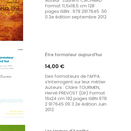
Auteur : Laurent CACHARD
Format 11,5x18,5 cm 128
pages ISBN : 978 2917645 00
0 2e édition septembre 2012
Être formateur aujourd'hui
Prix
14,00 €
Des formateurs de l’AFPA
s’interrogent sur leur métier
Auteurs : Claire TOURMEN,
Hervé PREVOST (Dir) Format
16x24 cm 192 pages ISBN 978
2 917645 09 3 2e édition Juin
2012
Les larmes d'Agathe