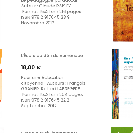
Le pédagogue paradoxal
Auteur : Claude RAISKY
Format 15x21 cm 216 pages
ISBN 978 2 917645 23 9
Novembre 2012
L’École au défi du numérique
Prix
18,00 €
Pour une éducation
citoyenne Auteurs : François
GRANIER, Roland LABREGERE
Format 15x21 cm 204 pages
ISBN 978 2 917645 22 2
Septembre 2012
Chronique du jacquemart