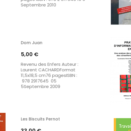
Septembre 2010
Dom Juan
Prix
5,00 €
Revenu des Enfers Auteur :
Laurent CACHARDFormat
11,5x18,5 cm76 pagesISBN :
978 2917645 05
5Septembre 2009
Les Biscuits Pernot
Prix
33,00 €