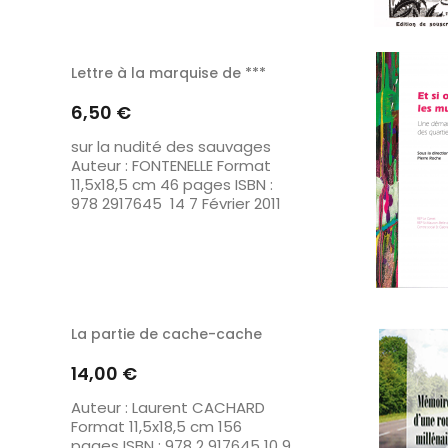
Lettre à la marquise de ***
Prix
6,50 €
sur la nudité des sauvages
Auteur : FONTENELLE Format
11,5x18,5 cm 46 pages ISBN :
978 2917645 14 7 Février 2011
La partie de cache-cache
Prix
14,00 €
Auteur : Laurent CACHARD
Format 11,5x18,5 cm 156
pages ISBN : 978 2 917645 10 9