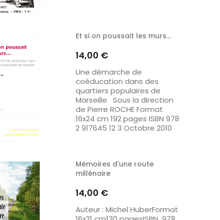
Et si on poussait les murs…
Prix
14,00 €
Une démarche de
coéducation dans des
quartiers populaires de
Marseille Sous la direction
de Pierre ROCHE Format
16x24 cm 192 pages ISBN 978
2 917645 12 3 Octobre 2010
Mémoires d'une route
millénaire
Prix
14,00 €
Auteur : Michel HuberFormat
16x21 cm130 pagesISBN 978