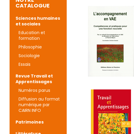
CATALOGUE
Sciences humaines
et sociales
Education et
formation
Philosophie
Sociologie
Essais
Revue Travail et
Apprentissages
Numéros parus
Diffusion au format
numérique par
CAIRN INFO
Patrimoines
Littérature