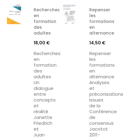
Recherches
Repenser
en
les
formation
formations
des
en
adultes
alternance
Prix
Prix
18,00 €
14,50 €
Recherches
Repenser
en
les
formation
formations
des
en
adultes
alternance
Un
Analyses
dialogue
et
entre
préconisations
concepts
issues
et
de la
réalité
Conférence
Janette
de
Friedrich
consensus
et
Jacotot
Juan
2011-