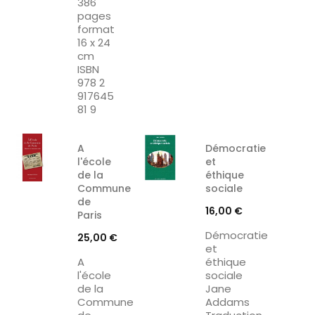
386
pages
format
16 x 24
cm
ISBN
978 2
917645
81 9
A
Démocratie
l'école
et
de la
éthique
Commune
sociale
de
Prix
16,00 €
Paris
Démocratie
Prix
25,00 €
et
A
éthique
l'école
sociale
de la
Jane
Commune
Addams