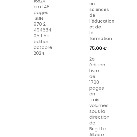
16x24
en
cm 148
sciences
pages
de
ISBN
l'éducation
978 2
et de
494584
la
05 1 5e
formation
édition
octobre
Prix
75,00 €
2024
2e
édition
Livre
de
1700
pages
en
trois
volumes
sous la
direction
de
Brigitte
Albero