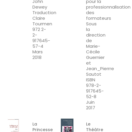
John
pour la
Dewey
professionnalisation
Traduction
des
Claire
formateurs
Tourmen
Sous
972 2-
la
2-
direction
917645-
de
57-4
Marie-
Mars
Cécile
2018
Guernier
et
Jean_Pierrre
Sautot
ISBN
978-2-
917645-
52-8
Juin
2017
La
Le
Princesse
Théâtre