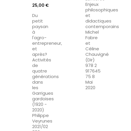
Enjeux
Prix
25,00 €
philosophiques
Du
et
petit
didactiques
paysan
contemporains
à
Michel
l'agro-
Fabre
entrepreneur,
et
et
Céline
après?
Chauvigné
Activités
(Dir)
de
978 2
quatre
917645
générations
75 8
dans
Mai
les
2020
Garrigues
gardoises
(1920 -
2020)
Philippe
Veyrunes
2021/02