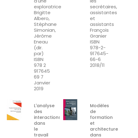
d'une
les
exploratrice
secrétaires,
Brigitte
assistantes
Albero,
et
Stéphane
assistants
Simonian,
François
Jérôme
Granier
Eneau
ISBN
(dir.
978-2-
par)
917645-
ISBN
66-6
978 2
2018/11
917645
69 7
Janvier
2019
L'analyse
Modèles
des
de
interactions
formation
dans
et
le
architecture
travail
dans