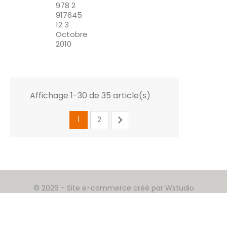
978 2
917645
12 3
Octobre
2010
Affichage 1-30 de 35 article(s)

1
2
© 2026 - Site e-commerce créé par Wstudio