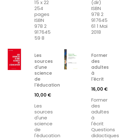
15 x 22
(dir)
254
ISBN
pages
978 2
ISBN
917645
978 2
61 1 Mai
917645
2018
59 8
Les
Former
sources
des
d'une
adultes
science
à
de
l'écrit
l'éducation
Prix
16,00 €
Prix
10,00 €
Former
Les
des
sources
adultes
d'une
à
science
l'écrit
de
Questions
l'éducation
didactiques