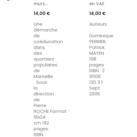
murs…
en VAE
Prix
Prix
14,00 €
14,00 €
Une
Auteurs
démarche
:
de
Dominique
coéducation
PERRIER,
dans
Patrick
des
MAYEN
quartiers
198
populaires
pages
de
ISBN : 2
Marseille
9508
Sous
120 3 1
la
Sept
direction
2006
de
Pierre
ROCHE Format
16x24
cm 192
pages
ISBN