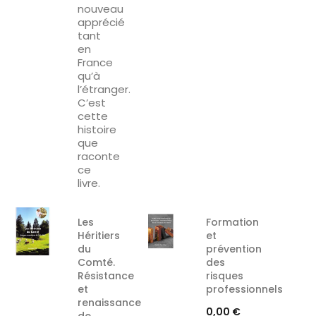
nouveau
apprécié
tant
en
France
qu’à
l’étranger.
C’est
cette
histoire
que
raconte
ce
livre.
Les
Formation
Héritiers
et
du
prévention
Comté.
des
Résistance
risques
et
professionnels
renaissance
Prix
0,00 €
de