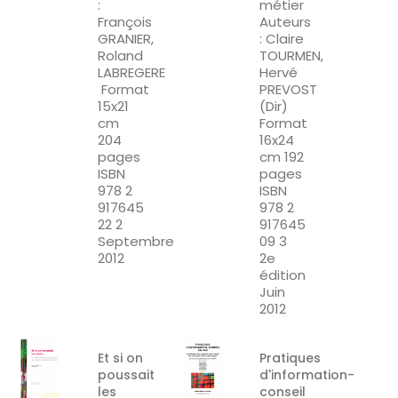
:
métier
François
Auteurs
GRANIER,
: Claire
Roland
TOURMEN,
LABREGERE
Hervé
Format
PREVOST
15x21
(Dir)
cm
Format
204
16x24
pages
cm 192
ISBN
pages
978 2
ISBN
917645
978 2
22 2
917645
Septembre
09 3
2012
2e
édition
Juin
2012
Et si on
Pratiques
poussait
d'information-
les
conseil