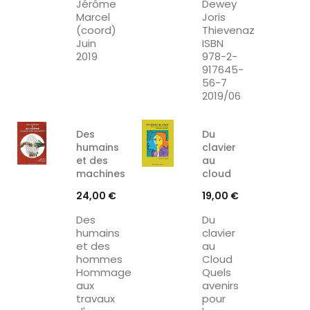
Jérôme
Dewey
Marcel
Joris
(coord)
Thievenaz
Juin
ISBN
2019
978-2-
917645-
56-7
2019/06
Des
Du
humains
clavier
et des
au
machines
cloud
Prix
Prix
24,00 €
19,00 €
Des
Du
humains
clavier
et des
au
hommes
Cloud
Hommage
Quels
aux
avenirs
travaux
pour