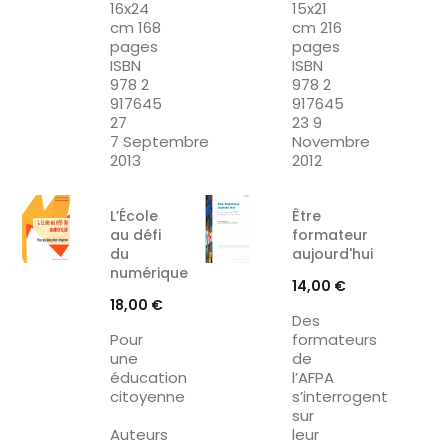
16x24
15x21
cm 168
cm 216
pages
pages
ISBN
ISBN
978 2
978 2
917645
917645
27
23 9
7 Septembre
Novembre
2013
2012
L’École
Être
au défi
formateur
du
aujourd'hui
numérique
Prix
14,00 €
Prix
18,00 €
Des
Pour
formateurs
une
de
éducation
l’AFPA
citoyenne
s’interrogent
sur
Auteurs
leur