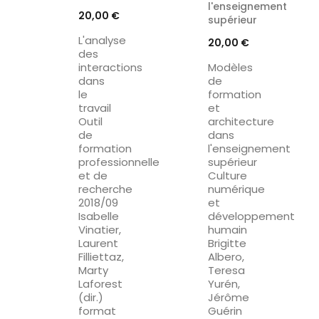
l'enseignement
Prix
20,00 €
supérieur
L'analyse
Prix
20,00 €
des
interactions
Modèles
dans
de
le
formation
travail
et
Outil
architecture
de
dans
formation
l'enseignement
professionnelle
supérieur
et de
Culture
recherche
numérique
2018/09
et
Isabelle
développement
Vinatier,
humain
Laurent
Brigitte
Filliettaz,
Albero,
Marty
Teresa
Laforest
Yurén,
(dir.)
Jérôme
format
Guérin