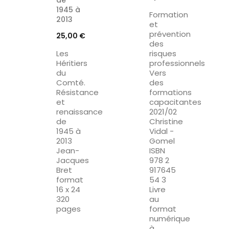
1945 à
Formation
2013
et
prévention
Prix
25,00 €
des
Les
risques
Héritiers
professionnels
du
Vers
Comté.
des
Résistance
formations
et
capacitantes
renaissance
2021/02
de
Christine
1945 à
Vidal -
2013
Gomel
Jean-
ISBN
Jacques
978 2
Bret
917645
format
54 3
16 x 24
Livre
320
au
pages
format
numérique
à