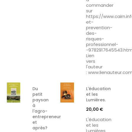
commander
sur
https://www.cairn.in
et-
prevention-
des-
risques-
professionnel-
-9782917645543.ht
Lien
vers
l'auteur
: www.lienauteur.co
Du
L'éducation
petit
et les
paysan
Lumières.
à
Prix
20,00 €
l'agro-
entrepreneur
L'éducation
et
et les
après?
Lumières