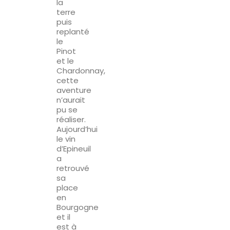
la
terre
puis
replanté
le
Pinot
et le
Chardonnay,
cette
aventure
n’aurait
pu se
réaliser.
Aujourd’hui
le vin
d’Epineuil
a
retrouvé
sa
place
en
Bourgogne
et il
est à