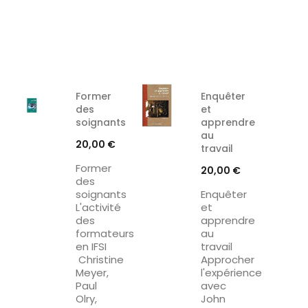
Former
Enquêter
des
et
soignants
apprendre
au
Prix
20,00 €
travail
Former
Prix
20,00 €
des
soignants
Enquêter
L'activité
et
des
apprendre
formateurs
au
en IFSI
travail
Christine
Approcher
Meyer,
l'expérience
Paul
avec
Olry,
John