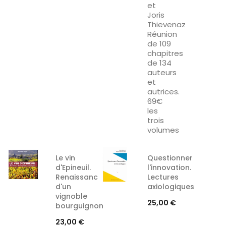
et
Joris
Thievenaz
Réunion
de 109
chapitres
de 134
auteurs
et
autrices.
69€
les
trois
volumes
Le vin
Questionner
d'Epineuil.
l'innovation.
Renaissance
Lectures
d'un
axiologiques
vignoble
Prix
25,00 €
bourguignon
Prix
23,00 €