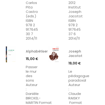
Carlos
2012
Pita
Institut
Castro
Joseph
(eds.)
Jacotot
ISBN
ISBN
978 2
978 2
917645
917645
30 7
37 6
2014/11
2014/11
Alphabétiser
Joseph
Jacotot
Prix
15,00 €
Prix
19,00 €
Passer
le mur
Le
des
pédagogue
sons
paradoxal
Auteur
Auteur
:
:
Danièle
Claude
BIRCKEL-
RAISKY
MARTIN Format
Format