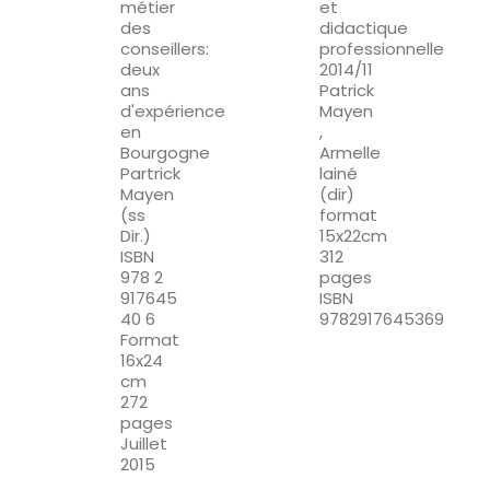
métier
et
des
didactique
conseillers:
professionnelle
deux
2014/11
ans
Patrick
d'expérience
Mayen
en
,
Bourgogne
Armelle
Partrick
lainé
Mayen
(dir)
(ss
format
Dir.)
15x22cm
ISBN
312
978 2
pages
917645
ISBN
40 6
9782917645369
Format
16x24
cm
272
pages
Juillet
2015