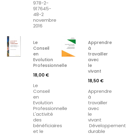
978-2-
917645-
48-2
novembre
2016
Le
Apprendre
Conseil
à
en
travailler
Evolution
avec
Professionnelle
le
vivant
Prix
18,00 €
Prix
18,50 €
Le
Conseil
Apprendre
en
à
Evolution
travailler
Professionnelle
avec
L'activité
le
des
vivant
bénéficiaires
Développement
et le
durable