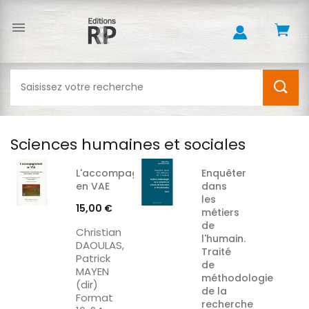

Sciences humaines et sociales
L'accompagnement
Enquêter
en VAE
dans
les
Prix
15,00 €
métiers
de
Christian
l'humain.
DAOULAS,
Traité
Patrick
de
MAYEN
méthodologie
(dir)
de la
Format
recherche