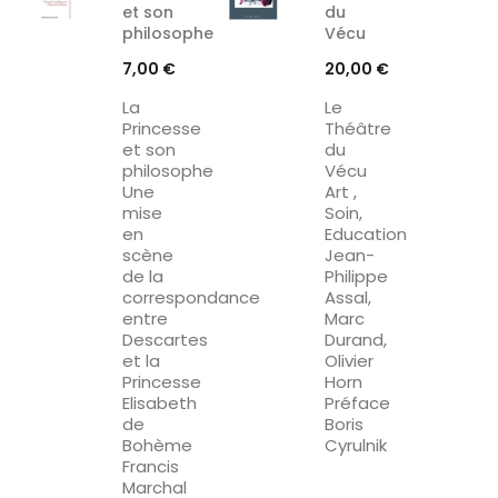
et son
du
philosophe
Vécu
Prix
Prix
7,00 €
20,00 €
La
Le
Princesse
Théâtre
et son
du
philosophe
Vécu
Une
Art ,
mise
Soin,
en
Education
scène
Jean-
de la
Philippe
correspondance
Assal,
entre
Marc
Descartes
Durand,
et la
Olivier
Princesse
Horn
Elisabeth
Préface
de
Boris
Bohème
Cyrulnik
Francis
Marchal