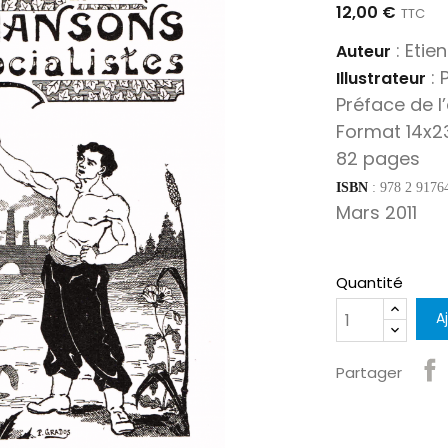
12,00 €
TTC
: Etie
Auteur
: 
Illustrateur
Préface de l
Format 14x2
82 pages
ISBN
: 978 2 9176
Mars 2011
Quantité
A
Partager