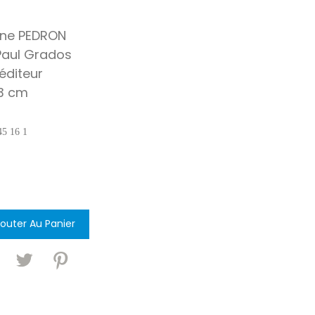
nne PEDRON
Paul Grados
’éditeur
3 cm
45 16 1
jouter Au Panier