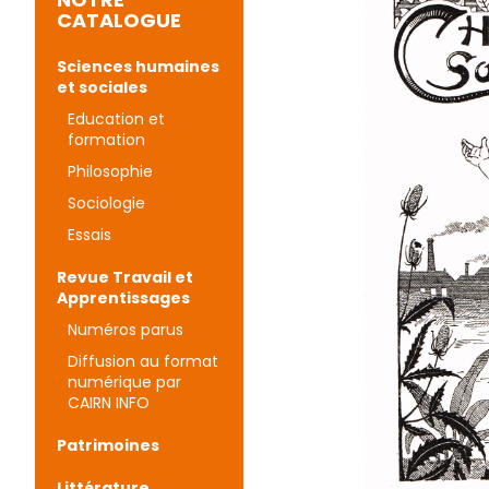
CATALOGUE
Sciences humaines
et sociales
Education et
formation
Philosophie
Sociologie
Essais
Revue Travail et
Apprentissages
Numéros parus
Diffusion au format
numérique par
CAIRN INFO
Patrimoines
Littérature